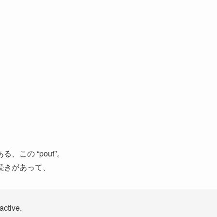
この “pout”。
続きがあって、
active.