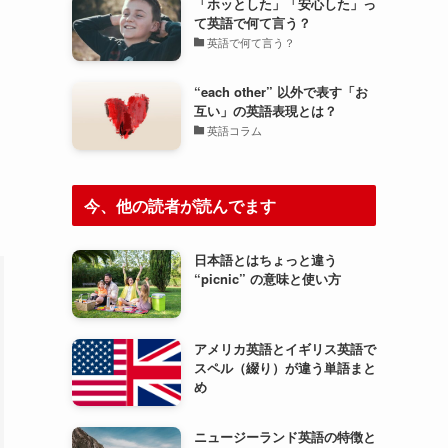
「ホッとした」「安心した」っ
て英語で何て言う？
英語で何て言う？
“each other” 以外で表す「お
互い」の英語表現とは？
英語コラム
今、他の読者が読んでます
日本語とはちょっと違う
“picnic” の意味と使い方
アメリカ英語とイギリス英語で
スペル（綴り）が違う単語まと
め
ニュージーランド英語の特徴と