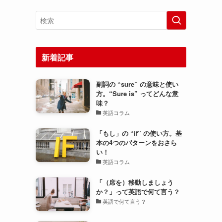
新着記事
副詞の “sure” の意味と使い
方。“Sure is” ってどんな意
味？
英語コラム
「もし」の “if” の使い方。基
本の4つのパターンをおさら
い！
英語コラム
「（席を）移動しましょう
か？」って英語で何て言う？
英語で何て言う？