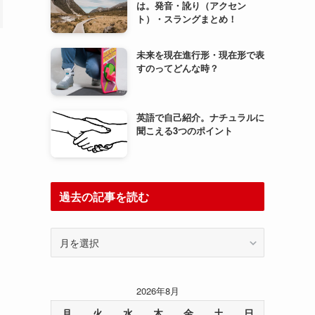
は。発音・訛り（アクセン
ト）・スラングまとめ！
未来を現在進行形・現在形で表
すのってどんな時？
英語で自己紹介。ナチュラルに
聞こえる3つのポイント
過去の記事を読む
過
去
の
記
2026年8月
事
を
月
火
水
木
金
土
日