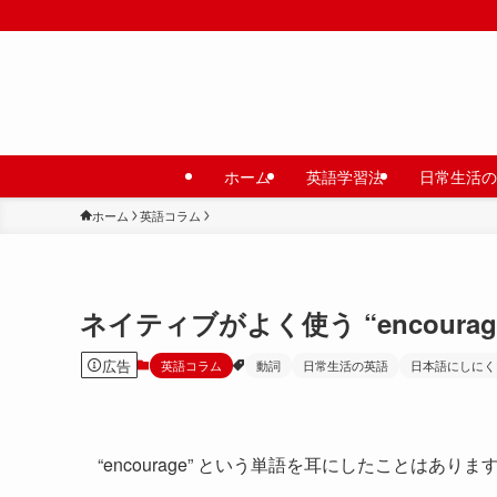
ホーム
英語学習法
日常生活の
ホーム
英語コラム
ネイティブがよく使う “encoura
広告
英語コラム
動詞
日常生活の英語
日本語にしにく
“encourage” という単語を耳にしたことはありま