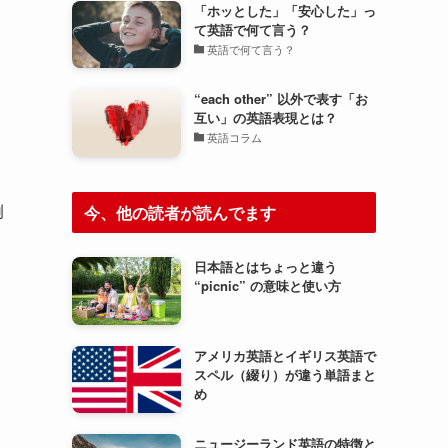
「ホッとした」「安心した」っ
て英語で何て言う？
英語で何て言う？
“each other” 以外で表す「お
互い」の英語表現とは？
英語コラム
例
今、他の読者が読んでます
日本語とはちょっと違う
“picnic” の意味と使い方
アメリカ英語とイギリス英語で
スペル（綴り）が違う単語まと
め
ニュージーランド英語の特徴と