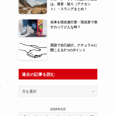
は。発音・訛り（アクセン
ト）・スラングまとめ！
未来を現在進行形・現在形で表
すのってどんな時？
英語で自己紹介。ナチュラルに
聞こえる3つのポイント
過去の記事を読む
れ
過
去
の
記
2026年8月
事