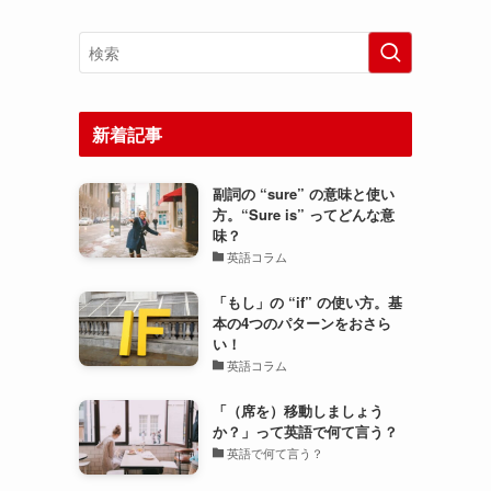
新着記事
副詞の “sure” の意味と使い
方。“Sure is” ってどんな意
味？
英語コラム
「もし」の “if” の使い方。基
本の4つのパターンをおさら
い！
英語コラム
「（席を）移動しましょう
か？」って英語で何て言う？
英語で何て言う？