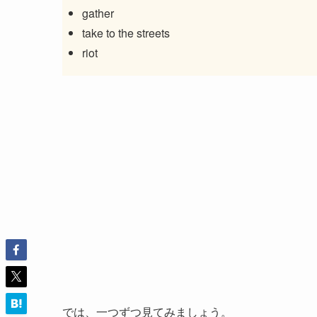
gather
take to the streets
riot
では、一つずつ見てみましょう。