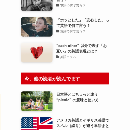
英語で何て言う？
「ホッとした」「安心した」っ
て英語で何て言う？
英語で何て言う？
“each other” 以外で表す「お
互い」の英語表現とは？
英語コラム
今、他の読者が読んでます
日本語とはちょっと違う
“picnic” の意味と使い方
アメリカ英語とイギリス英語で
スペル（綴り）が違う単語まと