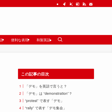
語
便利な表現
和製英語
この記事の目次
「デモ」を英語で言うと？
「デモ」は “demonstration”？
“protest” で表す「デモ」
“rally” で表す「デモ集会」