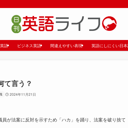
英語
ビジネス英語
間違えやすい表現
英語にしにくい日本
何て言う？
識
2024年11月21日
議員が法案に反対を示すため「ハカ」を踊り、法案を破り捨て