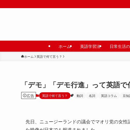
ホーム
英語学習法
日常生活の
ホーム
英語で何て言う？
「デモ」「デモ行進」って英語で
広告
英語で何て言う？
動詞
名詞
英語コラム
豆知
先日、ニュージーランドの議会でマオリ党の女性
た映像が日本でも報道されました。