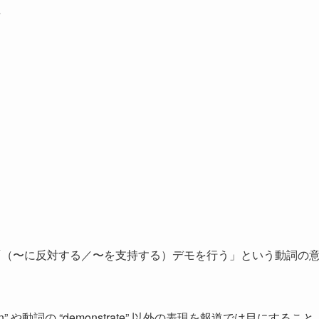
た
t of 〜)” で「（〜に反対する／〜を支持する）デモを行う」という動詞の
n” や動詞の “demonstrate” 以外の表現を報道では目にすること