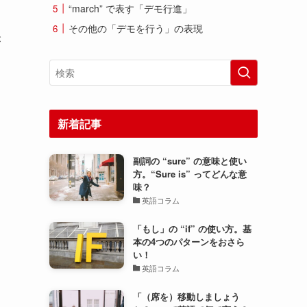
“march” で表す「デモ行進」
その他の「デモを行う」の表現
が
新着記事
副詞の “sure” の意味と使い
方。“Sure is” ってどんな意
味？
英語コラム
「もし」の “if” の使い方。基
本の4つのパターンをおさら
い！
英語コラム
「（席を）移動しましょう