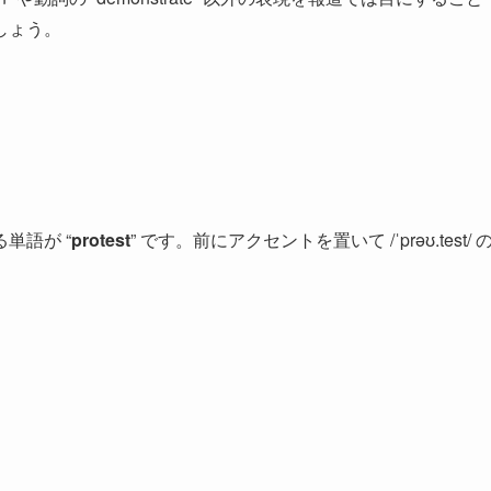
しょう。
単語が “
protest
” です。前にアクセントを置いて /
ˈprəʊ.test
/ 