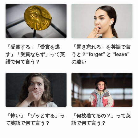
「受賞する」「受賞を逃
「置き忘れる」を英語で言
す」「受賞ならず」って英
うと？“forget” と “leave”
語で何て言う？
の違い
「怖い」「ゾッとする」っ
「何枚着てるの？」って英
て英語で何て言う？
語で何て言う？