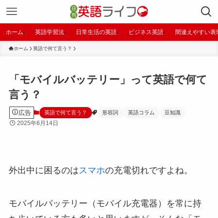
ホーム
英語学習法
日常生活の英語
ビジネス英語
間違えやすい表
ホーム
英語で何て言う？
「モバイルバッテリー」って英語で何て
言う？
広告
英語で何て言う？
形容詞
英語コラム
豆知識
2025年6月14日
外出中に困るのは
スマホ
の充電切れですよね。
モバイルバッテリー（モバイル充電器）を常に持