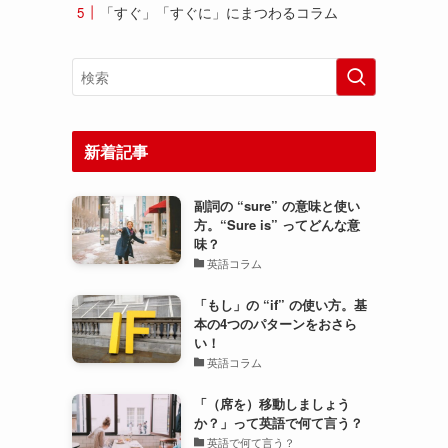
「すぐ」「すぐに」にまつわるコラム
新着記事
副詞の “sure” の意味と使い
方。“Sure is” ってどんな意
味？
英語コラム
「もし」の “if” の使い方。基
本の4つのパターンをおさら
い！
英語コラム
「（席を）移動しましょう
か？」って英語で何て言う？
英語で何て言う？