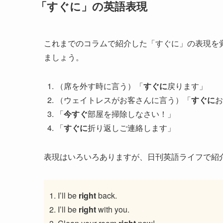
「すぐに」の英語表現
これまでのコラムで紹介した「すぐに」の表現を
ましょう。
（席を外す時に言う）「
すぐに
戻ります」
（ウェイトレスがお客さんに言う）「
すぐに
お
「
今すぐ
部屋を掃除しなさい！」
「
すぐに
折り返しご連絡します」
表現はいろいろありますが、日刊英語ライフで紹
I’ll be
right
back.
I’ll be
right
with you.