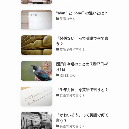
“a/an” と “one” の違いとは？
英語コラム
「関係ない」って英語で何て言
う？
英語で何て言う？
[週刊] 今週のまとめ 7月27日−8
月1日
週刊まとめ
「生年月日」を英語で言うと？
英語で何て言う？
「かわいそう」って英語で何て
言う？
英語で何て言う？