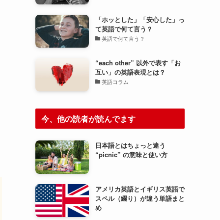
「ホッとした」「安心した」っ
て英語で何て言う？
英語で何て言う？
“each other” 以外で表す「お
互い」の英語表現とは？
英語コラム
今、他の読者が読んでます
日本語とはちょっと違う
“picnic” の意味と使い方
アメリカ英語とイギリス英語で
スペル（綴り）が違う単語まと
め