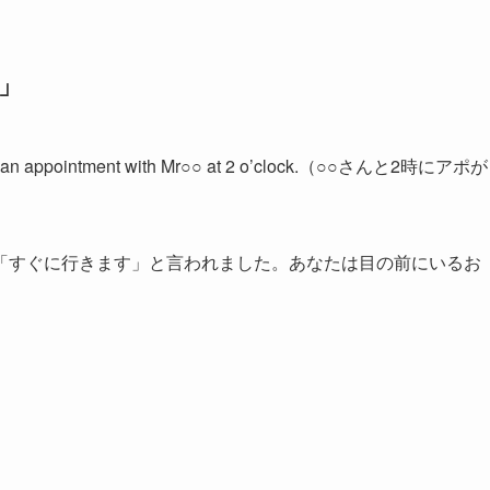
に」
ointment with Mr○○ at 2 o’clock.（○○さんと2時にアポが
「すぐに行きます」と言われました。あなたは目の前にいるお