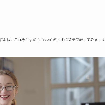
これを “right” も “soon” 使わずに英語で表してみまし