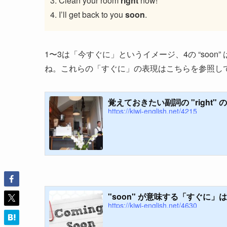
Clean your room
right
now!
I’ll get back to you
soon
.
1〜3は「今すぐに」というイメージ、4の “soo
ね。これらの「すぐに」の表現はこちらを参照し
覚えておきたい副詞の "right" 
https://kiwi-english.net/4215
"soon" が意味する「すぐに
https://kiwi-english.net/4630