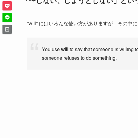
「〜しない、しようとしない」という拒
”will” にはいろんな使い方がありますが、その
You use
will
to say that someone is willing 
someone refuses to do something.