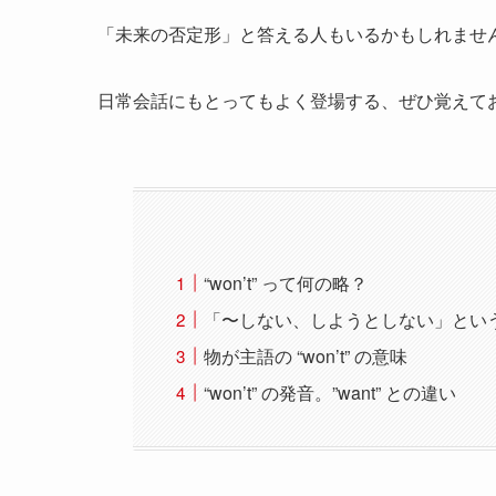
「未来の否定形」と答える人もいるかもしれませんが、
日常会話にもとってもよく登場する、ぜひ覚えておきた
“won’t” って何の略？
「〜しない、しようとしない」という拒絶
物が主語の “won’t” の意味
“won’t” の発音。”want” との違い