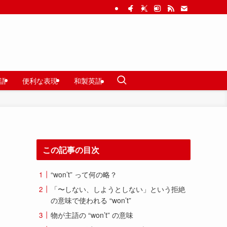
語
便利な表現
和製英語
この記事の目次
“won’t” って何の略？
「〜しない、しようとしない」という拒絶
の意味で使われる “won’t”
物が主語の “won’t” の意味