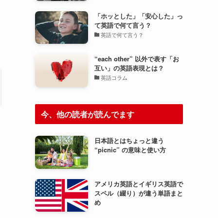
「ホッとした」「安心した」っ
て英語で何て言う？
英語で何て言う？
“each other” 以外で表す「お
互い」の英語表現とは？
英語コラム
今、他の読者が読んでます
日本語とはちょっと違う
“picnic” の意味と使い方
アメリカ英語とイギリス英語で
スペル（綴り）が違う単語まと
め