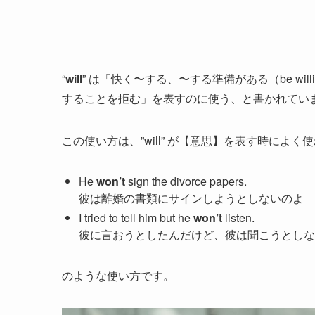
“
will
” は「快く〜する、〜する準備がある（be will
することを拒む」を表すのに使う、と書かれてい
この使い方は、”will” が【意思】を表す時に
He
won’t
sign the divorce papers.
彼は離婚の書類にサインしようとしないのよ
I tried to tell him but he
won’t
listen.
彼に言おうとしたんだけど、彼は聞こうとしな
のような使い方です。