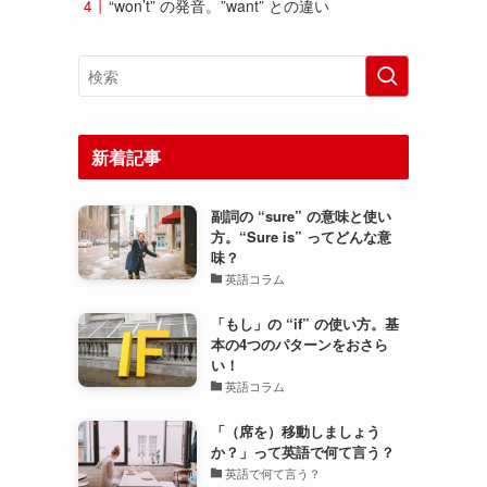
“won’t” の発音。”want” との違い
新着記事
副詞の “sure” の意味と使い
方。“Sure is” ってどんな意
味？
英語コラム
「もし」の “if” の使い方。基
本の4つのパターンをおさら
い！
英語コラム
「（席を）移動しましょう
か？」って英語で何て言う？
英語で何て言う？