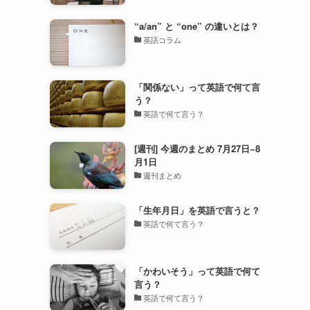
“a/an” と “one” の違いとは？
英語コラム
「関係ない」って英語で何て言
う？
英語で何て言う？
[週刊] 今週のまとめ 7月27日−8
月1日
週刊まとめ
「生年月日」を英語で言うと？
英語で何て言う？
「かわいそう」って英語で何て
言う？
英語で何て言う？