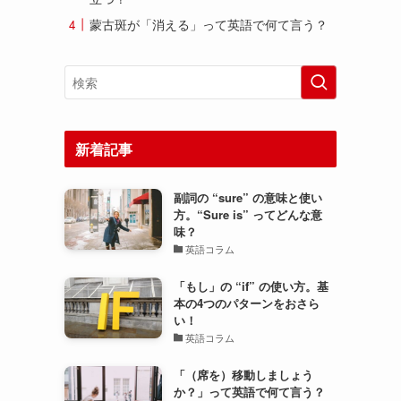
蒙古斑が「消える」って英語で何て言う？
新着記事
副詞の “sure” の意味と使い
方。“Sure is” ってどんな意
味？
英語コラム
「もし」の “if” の使い方。基
本の4つのパターンをおさら
い！
英語コラム
「（席を）移動しましょう
か？」って英語で何て言う？