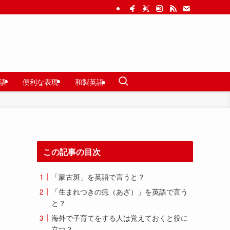
語
便利な表現
和製英語
この記事の目次
「蒙古斑」を英語で言うと？
「生まれつきの痣（あざ）」を英語で言う
と？
海外で子育てをする人は覚えておくと役に
立つ？