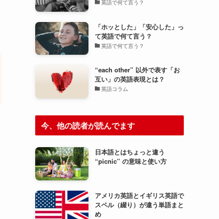
英語で何て言う？
「ホッとした」「安心した」っ
て英語で何て言う？
英語で何て言う？
“each other” 以外で表す「お
互い」の英語表現とは？
英語コラム
今、他の読者が読んでます
日本語とはちょっと違う
“picnic” の意味と使い方
アメリカ英語とイギリス英語で
スペル（綴り）が違う単語まと
め