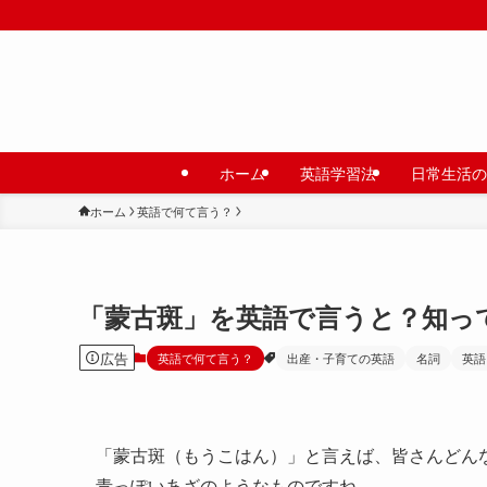
ホーム
英語学習法
日常生活の
ホーム
英語で何て言う？
「蒙古斑」を英語で言うと？知っ
広告
英語で何て言う？
出産・子育ての英語
名詞
英語
「蒙古斑（もうこはん）」と言えば、皆さんどん
青っぽいあざのようなものですね。