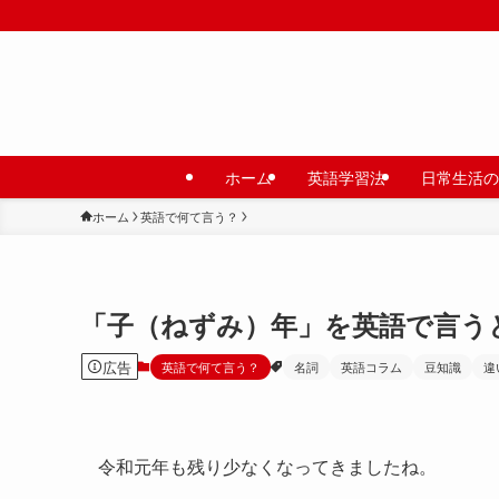
ホーム
英語学習法
日常生活の
ホーム
英語で何て言う？
「子（ねずみ）年」を英語で言う
広告
英語で何て言う？
名詞
英語コラム
豆知識
違
令和元年も残り少なくなってきましたね。