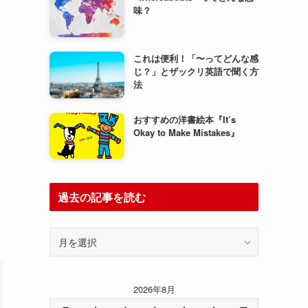
味？
これは便利！「〜ってどんな感
じ？」とザックリ英語で聞く方
法
おすすめの洋書絵本『It’s
Okay to Make Mistakes』
過去の記事を読む
過
去
の
記
2026年8月
事