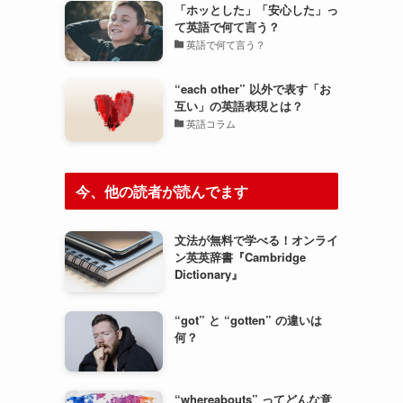
「ホッとした」「安心した」っ
て英語で何て言う？
英語で何て言う？
“each other” 以外で表す「お
互い」の英語表現とは？
英語コラム
今、他の読者が読んでます
文法が無料で学べる！オンライ
ン英英辞書『Cambridge
Dictionary』
“got” と “gotten” の違いは
何？
“whereabouts” ってどんな意