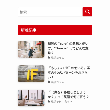
新着記事
副詞の “sure” の意味と使い
方。“Sure is” ってどんな意
味？
英語コラム
「もし」の “if” の使い方。基
本の4つのパターンをおさら
い！
英語コラム
「（席を）移動しましょう
か？」って英語で何て言う？
英語で何て言う？