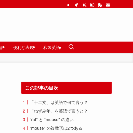
語
便利な表現
和製英語
この記事の目次
「十二支」は英語で何て言う？
「ねずみ年」を英語で言うと？
“rat” と “mouse” の違い
“mouse” の複数形は2つある