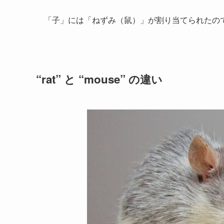
「子」には「ねずみ（鼠）」が割り当てられたので「子年」が
“rat” と “mouse” の違い