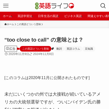
ホーム
英語学習法
日常生活の英語
ビジネス英語
間違えやすい表
ホーム
この英語どういう意味
“too close to call” の意味とは？
広告
この英語どういう意味
動詞
英語コラム
豆知識
2020年11月9日
2024年11月8日
[このコラムは2020年11月に公開されたものです]
未だにいくつかの州では大接戦が続いているアメ
リカの大統領選挙ですが、ついにバイデン氏の勝