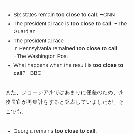
Six states remain
too close to call
. −CNN
The presidential race is
too close to call
. −The
Guardian
The presidential race
in Pennsylvania remained
too close to call
−The Washington Post
What happens when the result is
too close to
call
? −BBC
また、ジョージア州ではあまりに僅差のため、州
務長官が再集計をすると発表していましたが、そ
こでも、
Georgia remains
too close to call
.