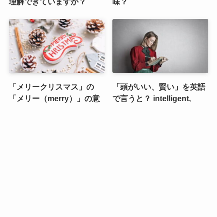
理解できていますか？
味？
「メリークリスマス」の
「頭がいい、賢い」を英語
「メリー（merry）」の意
で言うと？ intelligent,
味とは？
smart, clever, wise の違い
「行く」以外の “go” の意
“short” の「短い」以外の
味と使い方まとめ
意味と使い方