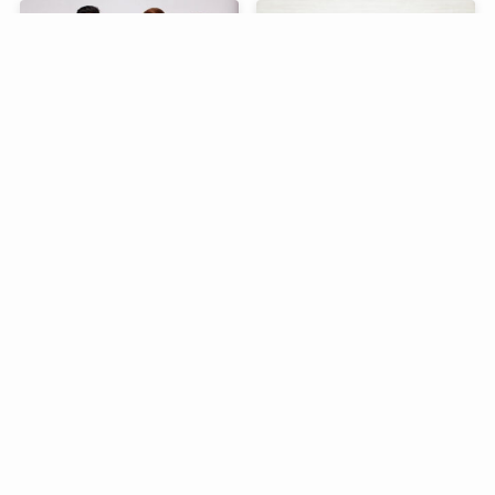
「遺伝です」「家系です」
「食品ロス、フードロス」
って英語で何て言う？
は英語で “food loss” じゃ
ない
「置き忘れる」を英語で言
「教えてくれてありがと
うと？“forget” と “leave”
う」って英語で何て言う？
の違い