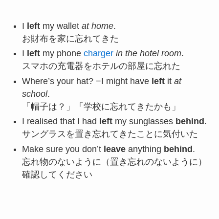
I
left
my wallet
at home
.
お財布を家に忘れてきた
I
left
my phone
charger
in the hotel room
.
スマホの充電器をホテルの部屋に忘れた
Where’s your hat? −I might have
left
it
at
school
.
「帽子は？」「学校に忘れてきたかも」
I realised that I had
left
my sunglasses
behind
.
サングラスを置き忘れてきたことに気付いた
Make sure you don’t
leave
anything
behind
.
忘れ物のないように（置き忘れのないように）
確認してください