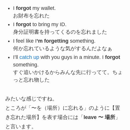
I
forgot
my wallet.
お財布を忘れた
I
forgot
to bring my ID.
身分証明書を持ってくるのを忘れました
I feel like I
’m forgetting
something.
何か忘れているような気がするんだよなぁ
I’ll
catch up
with you guys in a minute. I
forgot
something.
すぐ追いかけるからみんな先に行ってて。ちょ
っと忘れ物した
みたいな感じですね。
ところが「〜を（場所）に忘れる」のように【置
き忘れた場所】を表す場合には「
leave 〜 場所
」
と言います。