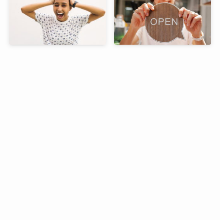
「パニクる、パニックにな
【接客英語】「いらっしゃ
る」って英語でなんて言
いませ」って英語で何て言
う？
う？
「週末に」は英語で何て言
「洗濯機」「ドラム式洗濯
う？“at/on/over the
機」って英語で何て言う？
weekend” の違い