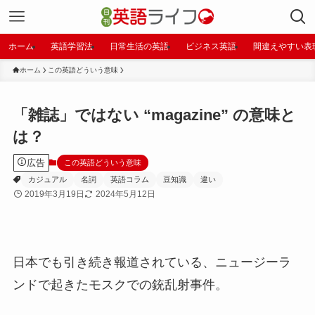
ホーム
英語学習法
日常生活の英語
ビジネス英語
間違えやすい表
ホーム
この英語どういう意味
「雑誌」ではない “magazine” の意味と
は？
広告
この英語どういう意味
カジュアル
名詞
英語コラム
豆知識
違い
2019年3月19日
2024年5月12日
日本でも引き続き報道されている、ニュージーラ
ンドで起きたモスクでの銃乱射事件。