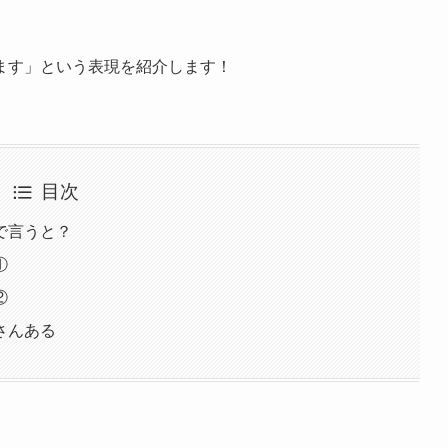
ます」という表現を紹介します！
目次
で言うと？
①
②
さんある