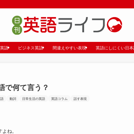
英語
ビジネス英語
間違えやすい表現
英語にしにくい日本
語で何て言う？
英語
動詞
日常生活の英語
英語コラム
話す表現
すよね。