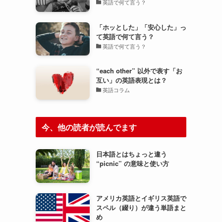
英語で何て言う？
「ホッとした」「安心した」っ
て英語で何て言う？
英語で何て言う？
“each other” 以外で表す「お
互い」の英語表現とは？
英語コラム
今、他の読者が読んでます
日本語とはちょっと違う
“picnic” の意味と使い方
アメリカ英語とイギリス英語で
スペル（綴り）が違う単語まと
め