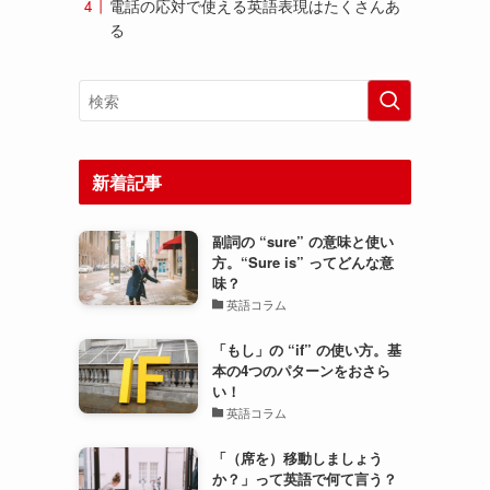
電話の応対で使える英語表現はたくさんあ
る
新着記事
副詞の “sure” の意味と使い
方。“Sure is” ってどんな意
味？
英語コラム
「もし」の “if” の使い方。基
本の4つのパターンをおさら
い！
英語コラム
「（席を）移動しましょう
か？」って英語で何て言う？