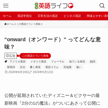
ホーム
英語学習法
日常生活の英語
ビジネス英語
間違えやすい表
ホーム
この英語どういう意味
“onward（オンワード）” ってどんな意
味？
広告
この英語どういう意味
アメリカ英語
イギリス英語
フォーマル
似ている単語
副詞
形容詞
文法
書く表現
英語コラム
豆知識
違い
2020年8月19日
2024年5月12日
公開が延期されていたディズニー＆ピクサーの最
新映画『2分の1の魔法』がついにあさって公開に